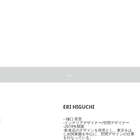
ERI HIGUCHI
– 樋口 英里
と
-インテリアデザイナー/空間デザイナー
-2019年開業
-飲食店のデザインを得意とし、東京をは
じめ関東圏を中心に、空間デザインの仕事
を行なっている。