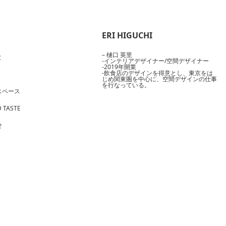
ERI HIGUCHI
– 樋口 英里
と
-インテリアデザイナー/空間デザイナー
-2019年開業
-飲食店のデザインを得意とし、東京をは
じめ関東圏を中心に、空間デザインの仕事
を行なっている。
スペース
 TASTE
せ