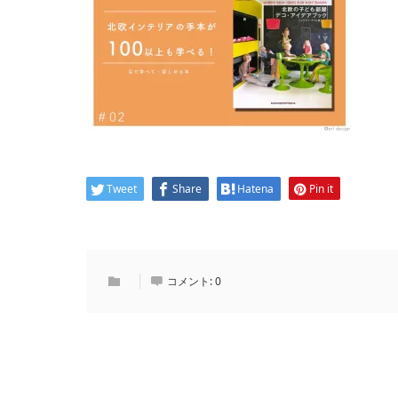
Tweet
Share
Hatena
Pin it
コメント:
0