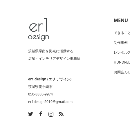
MENU
できるこ
制作事例
茨城県県南を拠点に活動する
レンタル
店舗・インテリアデザイン事務所
HUNDRED
お問合わ
er1 design (エリ デザイン)
茨城県龍ケ崎市
050-8880-9974
er1design2019@gmail.com
ram
SS