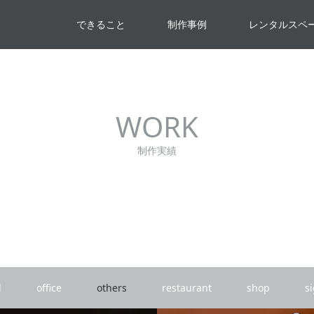
できること
制作事例
レンタルスペ
WORK
制作実績
l
office
others
restaurant
shop
s