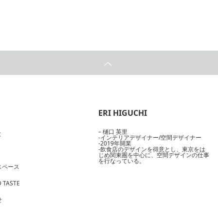
ERI HIGUCHI
– 樋口 英里
と
-インテリアデザイナー/空間デザイナー
-2019年開業
-飲食店のデザインを得意とし、東京をは
じめ関東圏を中心に、空間デザインの仕事
を行なっている。
スペース
 TASTE
せ