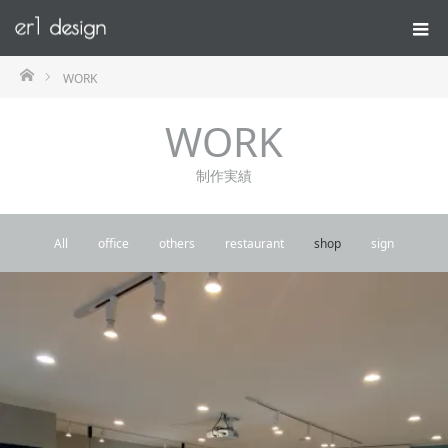
ホーム
WORK
WORK
制作実績
All
office
others
restaurant
shop
sign